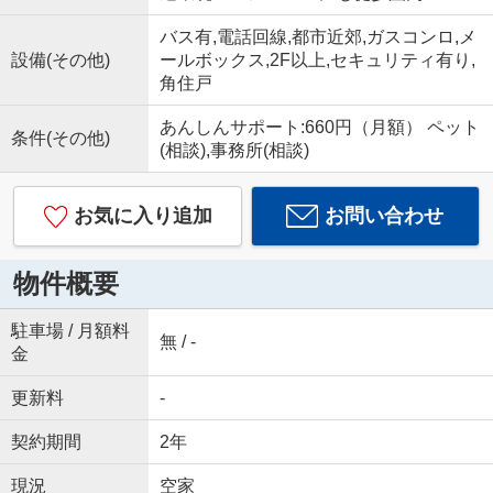
バス有,電話回線,都市近郊,ガスコンロ,メ
設備(その他)
ールボックス,2F以上,セキュリティ有り,
角住戸
あんしんサポート:660円（月額） ペット
条件(その他)
(相談),事務所(相談)
お気に入り追加
お問い合わせ
物件概要
駐車場 / 月額料
無 / -
金
更新料
-
契約期間
2年
現況
空家