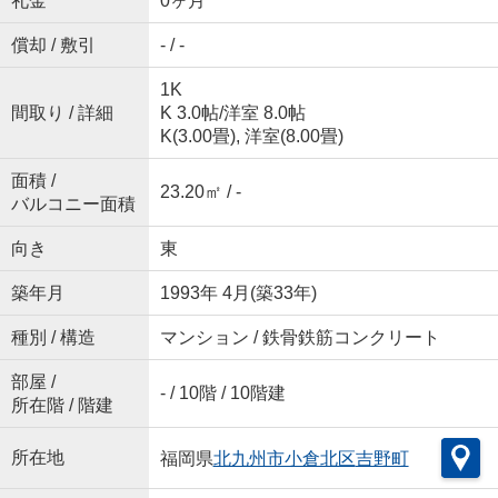
礼金
0ヶ月
償却 / 敷引
- / -
1K
間取り / 詳細
K 3.0帖
/
洋室 8.0帖
K(3.00畳), 洋室(8.00畳)
面積 /
23.20㎡ / -
バルコニー面積
向き
東
築年月
1993年 4月(築33年)
種別 / 構造
マンション / 鉄骨鉄筋コンクリート
部屋 /
- / 10階 / 10階建
所在階 / 階建
所在地
福岡県
北九州市小倉北区
吉野町