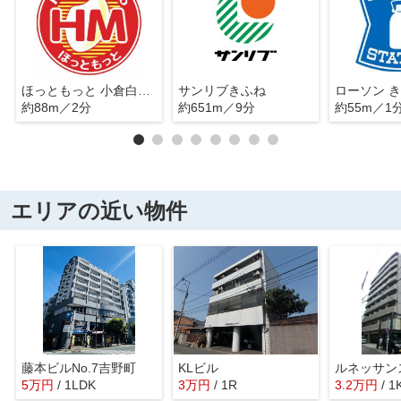
ほっともっと 小倉白銀店
サンリブきふね
ローソン 
約88m／2分
約651m／9分
約55m／1
エリアの近い物件
藤本ビルNo.7吉野町
KLビル
ルネッサンス
5
万
円
/ 1LDK
3
万
円
/ 1R
3.2
万
円
/ 1