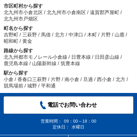
市区町村から探す
北九州市小倉北区
/
北九州市小倉南区
/
遠賀郡芦屋町
/
北九州市戸畑区
町名から探す
吉野町
/
三萩野
/
馬借
/
北方
/
中津口
/
木町
/
片野
/
山鹿
/
昭和町
/
黄金
路線から探す
北九州都市モノレール小倉線
/
日豊本線
/
日田彦山線
/
鹿児島本線
/
山陽新幹線
/
筑豊本線
駅から探す
小倉
/
香春口三萩野
/
片野
/
南小倉
/
旦過
/
西小倉
/
北方
/
競馬場前
/
城野
/
平和通
電話でお問い合わせ
営業時間：
09：00～18：00
定休日：
水曜日