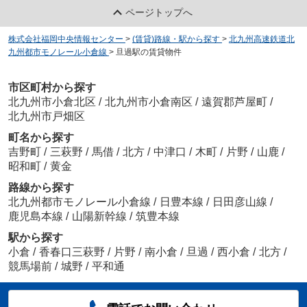
ページトップへ
株式会社福岡中央情報センター
>
(賃貸)路線・駅から探す
>
北九州高速鉄道北
九州都市モノレール小倉線
>
旦過駅の賃貸物件
市区町村から探す
北九州市小倉北区
/
北九州市小倉南区
/
遠賀郡芦屋町
/
北九州市戸畑区
町名から探す
吉野町
/
三萩野
/
馬借
/
北方
/
中津口
/
木町
/
片野
/
山鹿
/
昭和町
/
黄金
路線から探す
北九州都市モノレール小倉線
/
日豊本線
/
日田彦山線
/
鹿児島本線
/
山陽新幹線
/
筑豊本線
駅から探す
小倉
/
香春口三萩野
/
片野
/
南小倉
/
旦過
/
西小倉
/
北方
/
競馬場前
/
城野
/
平和通