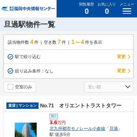
閲覧履歴
お気に入り
メニュー
0
0
旦過駅物件一覧
4
7
1～4
該当物件数
件
空き数
件
件を表示
駅で絞り込む
変更
変更
絞り込み条件：
なし
空室のみ
No.71 オリエントトラストタワー
賃貸 | マンション
敷0
3.6
万円
北九州都市モノレール小倉線
「
旦過
」
駅 徒歩5分