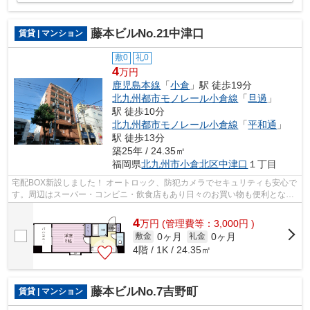
藤本ビルNo.21中津口
賃貸 | マンション
敷0
礼0
4
万円
鹿児島本線
「
小倉
」駅 徒歩19分
北九州都市モノレール小倉線
「
旦過
」
駅 徒歩10分
北九州都市モノレール小倉線
「
平和通
」
駅 徒歩13分
築25年 / 24.35㎡
福岡県
北九州市小倉北区
中津口
１丁目
宅配BOX新設しました！ オートロック、防犯カメラでセキュリティも安心で
す。周辺はスーパー・コンビニ・飲食店もあり日々のお買い物も便利となっ
ています。
4
万
円
(管理費等：3,000円 )
0ヶ月
0ヶ月
敷金
礼金
4階 / 1K / 24.35㎡
藤本ビルNo.7吉野町
賃貸 | マンション