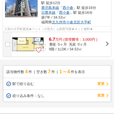
駅 徒歩12分
鹿児島本線
「
西小倉
」駅 徒歩16分
日豊本線
「
西小倉
」駅 徒歩16分
築7年 / 34.53㎡
福岡県
北九州市小倉北区
大手町
人気の大手町築浅★ペット（小型犬）も飼育可能★ネット無料★
6.7
万
円
(管理費等：3,000円 )
0ヶ月
0ヶ月
敷金
礼金
9階 / 1LDK / 34.53㎡
4
7
1～4
該当物件数
件
空き数
件
件を表示
駅で絞り込む
変更
変更
絞り込み条件：
なし