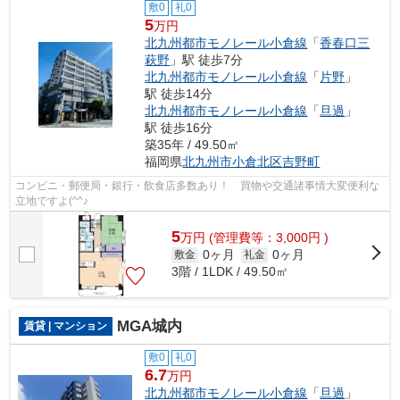
敷0
礼0
5
万円
北九州都市モノレール小倉線
「
香春口三
萩野
」駅 徒歩7分
北九州都市モノレール小倉線
「
片野
」
駅 徒歩14分
北九州都市モノレール小倉線
「
旦過
」
駅 徒歩16分
築35年 / 49.50㎡
福岡県
北九州市小倉北区
吉野町
コンビニ・郵便局・銀行・飲食店多数あり！ 買物や交通諸事情大変便利な
立地ですよ(^^♪
5
万
円
(管理費等：3,000円 )
0ヶ月
0ヶ月
敷金
礼金
3階 / 1LDK / 49.50㎡
MGA城内
賃貸 | マンション
敷0
礼0
6.7
万円
北九州都市モノレール小倉線
「
旦過
」