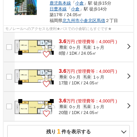
鹿児島本線
「
小倉
」駅 徒歩15分
日豊本線
「
小倉
」駅 徒歩14分
築17年 / 24.05㎡
福岡県
北九州市小倉北区
馬借
２丁目
モノレールへのアクセスも便利★バスでの小倉駅にもすぐです★
3.6
万
円
(管理費等：4,000円 )
0ヶ月
1ヶ月
敷金
礼金
8階 / 1DK / 24.05㎡
3.6
万
円
(管理費等：4,000円 )
0ヶ月
1ヶ月
敷金
礼金
17階 / 1DK / 24.05㎡
3.6
万
円
(管理費等：4,000円 )
0ヶ月
1ヶ月
敷金
礼金
20階 / 1DK / 24.05㎡
1
残り
件を表示する