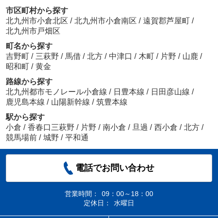
市区町村から探す
北九州市小倉北区
/
北九州市小倉南区
/
遠賀郡芦屋町
/
北九州市戸畑区
町名から探す
吉野町
/
三萩野
/
馬借
/
北方
/
中津口
/
木町
/
片野
/
山鹿
/
昭和町
/
黄金
路線から探す
北九州都市モノレール小倉線
/
日豊本線
/
日田彦山線
/
鹿児島本線
/
山陽新幹線
/
筑豊本線
駅から探す
小倉
/
香春口三萩野
/
片野
/
南小倉
/
旦過
/
西小倉
/
北方
/
競馬場前
/
城野
/
平和通
電話でお問い合わせ
営業時間：
09：00～18：00
定休日：
水曜日