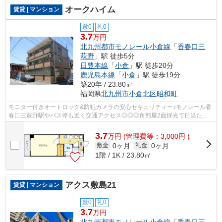
オークハイム
賃貸 | マンション
敷0
礼0
3.7
万円
北九州都市モノレール小倉線
「
香春口三
萩野
」駅 徒歩5分
日豊本線
「
小倉
」駅 徒歩20分
鹿児島本線
「
小倉
」駅 徒歩19分
築20年 / 23.80㎡
福岡県
北九州市小倉北区
昭和町
モニター付きオートロック&防犯カメラの安心セキュリティー♪モノレール香
春口三萩野駅やバス停も近く交通アクセス◎◎◎角部屋2面採光で日当た
り・風通しも良好☆
3.7
万
円
(管理費等：3,000円 )
0ヶ月
0ヶ月
敷金
礼金
1階 / 1K / 23.80㎡
アクス敷島21
賃貸 | マンション
敷0
礼0
3.7
万円
北九州都市モノレール小倉線
「
香春口三