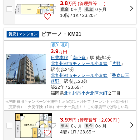
3.8
万
円
(管理費等：- )
0ヶ月
0ヶ月
敷金
礼金
10階 / 1K / 23.20㎡
ピアーノ・KM21
賃貸 | マンション
敷0
礼0
3.9
万円
日豊本線
「
南小倉
」駅 徒歩4分
北九州都市モノレール小倉線
「
片野
」
駅 徒歩24分
北九州都市モノレール小倉線
「
香春口三
萩野
」駅 徒歩20分
築22年 / 23.65㎡
福岡県
北九州市小倉北区
木町
２丁目
≪初期費用キャンペーン実施中！≫ 家賃1ヶ月分フリーレント＋保証会社
（更新有）＋火災保険（1年）オーナー負担！！ この家賃帯では珍しい洗面
脱衣所付きのワンルーム♪
3.9
万
円
(管理費等：2,000円 )
0ヶ月
0ヶ月
敷金
礼金
4階 / 1R / 23.65㎡