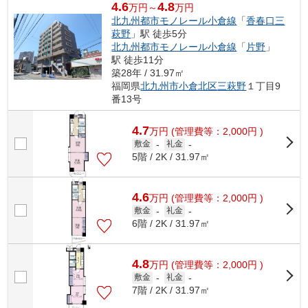
4.6
4.8
万円～
万円
北九州都市モノレール小倉線
「
香春口三
萩野
」駅 徒歩5分
北九州都市モノレール小倉線
「
片野
」
駅 徒歩11分
築28年 / 31.97㎡
福岡県
北九州市小倉北区
三萩野
１丁目9
番13号
4.7
万
円
(管理費等：2,000円 )
敷金
-
礼金
-
5階 / 2K / 31.97㎡
4.6
万
円
(管理費等：2,000円 )
敷金
-
礼金
-
6階 / 2K / 31.97㎡
4.8
万
円
(管理費等：2,000円 )
敷金
-
礼金
-
7階 / 2K / 31.97㎡