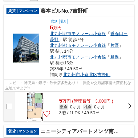
藤本ビルNo.7吉野町
賃貸 | マンション
敷0
礼0
5
万円
北九州都市モノレール小倉線
「
香春口三
萩野
」駅 徒歩7分
北九州都市モノレール小倉線
「
片野
」
駅 徒歩14分
北九州都市モノレール小倉線
「
旦過
」
駅 徒歩16分
築35年 / 49.50㎡
福岡県
北九州市小倉北区
吉野町
コンビニ・郵便局・銀行・飲食店多数あり！ 買物や交通諸事情大変便利な
立地ですよ(^^♪
5
万
円
(管理費等：3,000円 )
0ヶ月
0ヶ月
敷金
礼金
3階 / 1LDK / 49.50㎡
ニューシティアパートメンツ南小倉Ⅱ
賃貸 | マンション