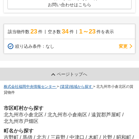
お問い合わせはこちら
23
34
1～23
該当物件数
件
空き数
件
件を表示
変更
絞り込み条件：
なし
ページトップへ
株式会社福岡中央情報センター
>
(賃貸)地域から探す
>
北九州市小倉北区の賃
貸物件
市区町村から探す
北九州市小倉北区
/
北九州市小倉南区
/
遠賀郡芦屋町
/
北九州市戸畑区
町名から探す
吉野町
/
馬借
/
北方
/
三萩野
/
中津口
/
木町
/
片野
/
昭和町
/