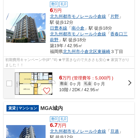
敷0
礼0
6
万円
北九州都市モノレール小倉線
「
片野
」
駅 徒歩12分
日豊本線
「
南小倉
」駅 徒歩18分
北九州都市モノレール小倉線
「
香春口三
萩野
」駅 徒歩18分
築19年 / 42.95㎡
福岡県
北九州市小倉北区
東篠崎
３丁目
初期費用キャンペーン中(#^.^#) ★平置きなので大きさも安心★ 家賃下がり
ました！！
6
万
円
(管理費等：5,000円 )
0ヶ月
0ヶ月
敷金
礼金
10階 / 2DK / 42.95㎡
MGA城内
賃貸 | マンション
敷0
礼0
6.7
万円
北九州都市モノレール小倉線
「
旦過
」
駅 徒歩12分