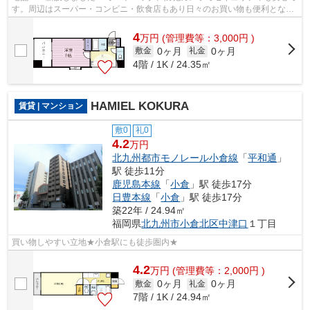
す。周辺はスーパー・コンビニ・飲食店もあり日々のお買い物も便利となっ
ています。
4
万
円
(管理費等：3,000円 )
0ヶ月
0ヶ月
敷金
礼金
4階 / 1K / 24.35㎡
HAMIEL KOKURA
賃貸 | マンション
敷0
礼0
4.2
万円
北九州都市モノレール小倉線
「
平和通
」
駅 徒歩11分
鹿児島本線
「
小倉
」駅 徒歩17分
日豊本線
「
小倉
」駅 徒歩17分
築22年 / 24.94㎡
福岡県
北九州市小倉北区
中津口
１丁目
買い物しやすい立地★小倉駅にも徒歩圏内★
4.2
万
円
(管理費等：2,000円 )
0ヶ月
0ヶ月
敷金
礼金
7階 / 1K / 24.94㎡