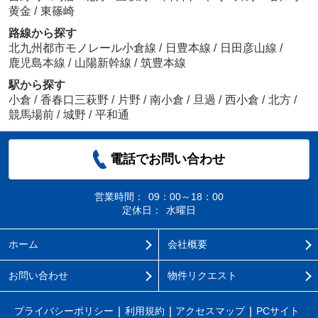
黄金
/
東篠崎
路線から探す
北九州都市モノレール小倉線
/
日豊本線
/
日田彦山線
/
鹿児島本線
/
山陽新幹線
/
筑豊本線
駅から探す
小倉
/
香春口三萩野
/
片野
/
南小倉
/
旦過
/
西小倉
/
北方
/
競馬場前
/
城野
/
平和通
電話でお問い合わせ
営業時間：
09：00～18：00
定休日：
水曜日
ホーム
会社概要
お問い合わせ
物件リクエスト
プライバシーポリシー
利用規約
アクセスマップ
PCサイト