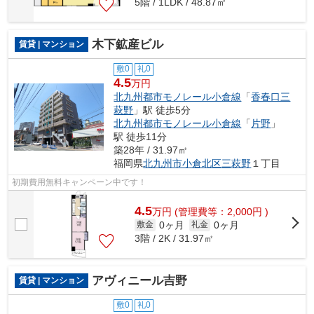
5階 / 1LDK / 48.87㎡
木下鉱産ビル
賃貸 | マンション
敷0
礼0
4.5
万円
北九州都市モノレール小倉線
「
香春口三
萩野
」駅 徒歩5分
北九州都市モノレール小倉線
「
片野
」
駅 徒歩11分
築28年 / 31.97㎡
福岡県
北九州市小倉北区
三萩野
１丁目
初期費用無料キャンペーン中です！
4.5
万
円
(管理費等：2,000円 )
0ヶ月
0ヶ月
敷金
礼金
3階 / 2K / 31.97㎡
アヴィニール吉野
賃貸 | マンション
敷0
礼0