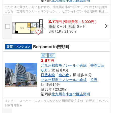
福岡県
北九州市小倉北区
吉野町
こだわりで選びたい方におすすめ。北九州市小倉北区エリアで住まいをお探
しなら「吉野町ワンルームマンション」。セブンイレブン 小倉昭和町店まで
徒歩5分と近場にコンビニがあるのも...
3.7
万
円
(管理費等：3,000円 )
0ヶ月
0ヶ月
敷金
礼金
5階 / 1K / 21.90㎡
Bergamotto吉野町
賃貸 | マンション
敷0
礼0
3.8
万円
北九州都市モノレール小倉線
「
香春口三
萩野
」駅 徒歩8分
日豊本線
「
南小倉
」駅 徒歩16分
北九州都市モノレール小倉線
「
片野
」
駅 徒歩14分
築33年 / 23.20㎡
福岡県
北九州市小倉北区
吉野町
コンビニ・スーパー・レストランなどなど周辺環境充実の三萩野エリア♪ペッ
ト飼育可能★