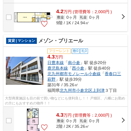
4.2
万
円
(管理費等：2,000円 )
0ヶ月
0ヶ月
敷金
礼金
9階 / 1K / 24.94㎡
メゾン・プリエール
賃貸 | マンション
フリーレント
敷0
礼0
4.3
万円
日豊本線
「
南小倉
」駅 徒歩20分
鹿児島本線
「
西小倉
」駅 徒歩40分
北九州都市モノレール小倉線
「
香春口三
萩野
」駅 徒歩39分
築31年 / 35.26㎡
福岡県
北九州市小倉北区
上到津
３丁目
大型商業施設も目の前で買い物などにも便利良し！！ 戸畑区、八幡にお勤め
の方にもおすすめの物件！！
4.3
万
円
(管理費等：2,000円 )
0ヶ月
0ヶ月
敷金
礼金
2階 / 2K / 35.26㎡