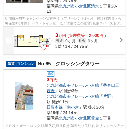
築37年 / 24.75㎡
福岡県
北九州市小倉北区
清水
１丁目20-
13
初期費用無料キャンペーン実施中！（フリーレント1ヶ月・保証料30％・火
災保険料1年間） バス・トイレ別、広々洋室でこの家賃♪収納スペースもタッ
プリあるので荷物が多い方も安心です☆
3
万
円
(管理費等：2,000円 )
0ヶ月
0ヶ月
敷金
礼金
3階 / 1R / 24.75㎡
No.65 クロッシングタワー
賃貸 | マンション
敷0
3
万円
北九州都市モノレール小倉線
「
香春口三
萩野
」駅 徒歩3分
北九州都市モノレール小倉線
「
片野
」
駅 徒歩11分
日豊本線
「
南小倉
」駅 徒歩20分
築19年 / 24.14㎡
福岡県
北九州市小倉北区
黄金
１丁目
２Ｆ以上,オートロック,眺望良好,通風良好,陽当たり良好,内装リフォーム済,デ