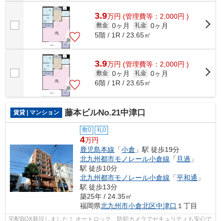
3.9
万
円
(管理費等：2,000円 )
0ヶ月
0ヶ月
敷金
礼金
5階 / 1R / 23.65㎡
3.9
万
円
(管理費等：2,000円 )
0ヶ月
0ヶ月
敷金
礼金
6階 / 1R / 23.65㎡
藤本ビルNo.21中津口
賃貸 | マンション
敷0
礼0
4
万円
鹿児島本線
「
小倉
」駅 徒歩19分
北九州都市モノレール小倉線
「
旦過
」
駅 徒歩10分
北九州都市モノレール小倉線
「
平和通
」
駅 徒歩13分
築25年 / 24.35㎡
福岡県
北九州市小倉北区
中津口
１丁目
宅配BOX新設しました！ オートロック、防犯カメラでセキュリティも安心で