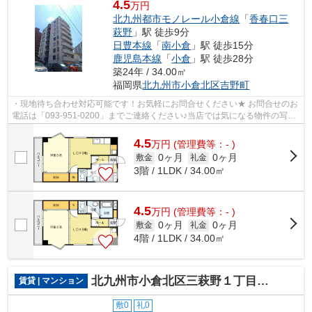
4.5
万円
北九州都市モノレール小倉線
「
香春口三
萩野
」駅 徒歩9分
日豊本線
「
南小倉
」駅 徒歩15分
鹿児島本線
「
小倉
」駅 徒歩28分
築24年 / 34.00㎡
福岡県
北九州市小倉北区
吉野町
・現地待ち合わせ対応可能です！お気軽にお問合せください★ お問合せのお
電話は「093-951-0200」までご連絡ください♪当店では気になる物件の写真
や動画のリクエスト大歓迎です＾＾
4.5
万
円
(管理費等：- )
0ヶ月
0ヶ月
敷金
礼金
3階 / 1LDK / 34.00㎡
4.5
万
円
(管理費等：- )
0ヶ月
0ヶ月
敷金
礼金
4階 / 1LDK / 34.00㎡
北九州市小倉北区三萩野１丁目のマンション
賃貸 | マンション
敷0
礼0