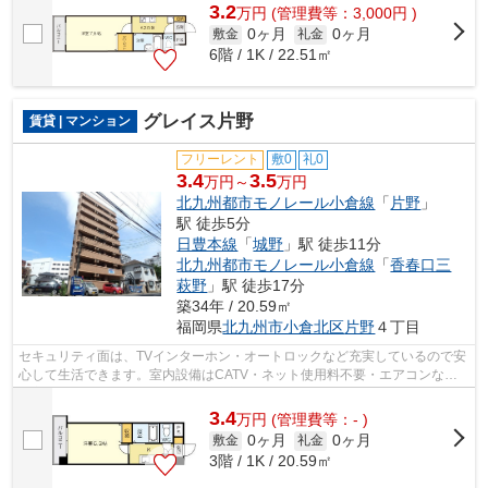
3.2
万
円
(管理費等：3,000円 )
0ヶ月
0ヶ月
敷金
礼金
6階 / 1K / 22.51㎡
グレイス片野
賃貸 | マンション
フリーレント
敷0
礼0
3.4
3.5
万円～
万円
北九州都市モノレール小倉線
「
片野
」
駅 徒歩5分
日豊本線
「
城野
」駅 徒歩11分
北九州都市モノレール小倉線
「
香春口三
萩野
」駅 徒歩17分
築34年 / 20.59㎡
福岡県
北九州市小倉北区
片野
４丁目
セキュリティ面は、TVインターホン・オートロックなど充実しているので安
心して生活できます。室内設備はCATV・ネット使用料不要・エアコンなど
豊富に揃っており、過ごしやすいお部屋...
3.4
万
円
(管理費等：- )
0ヶ月
0ヶ月
敷金
礼金
3階 / 1K / 20.59㎡