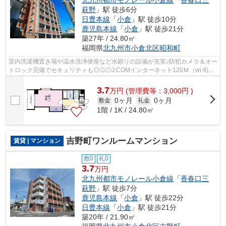
萩野
」駅 徒歩6分
日豊本線
「
小倉
」駅 徒歩10分
鹿児島本線
「
小倉
」駅 徒歩21分
築27年 / 24.80㎡
福岡県
北九州市小倉北区
昭和町
室内洗濯機置き場や温水洗浄便座など水廻りの設備が充実♪防犯カメラ＆オー
トロック完備でセキュリティも◎◎◎J:COMインターネット120Ｍ（wi-fi)無
料
3.7
万
円
(管理費等：3,000円 )
0ヶ月
0ヶ月
敷金
礼金
1階 / 1K / 24.80㎡
吉野町ワンルームマンション
賃貸 | マンション
敷0
礼0
3.7
万円
北九州都市モノレール小倉線
「
香春口三
萩野
」駅 徒歩7分
鹿児島本線
「
小倉
」駅 徒歩22分
日豊本線
「
小倉
」駅 徒歩21分
築20年 / 21.90㎡