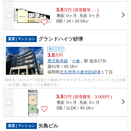
3.5
万
円
(管理費等：- )
0ヶ月
0ヶ月
敷金
礼金
8階 / 1K / 20.59㎡
グランドハイツ砂津
賃貸 | マンション
敷0
礼0
3.5
万円
鹿児島本線
「
小倉
」駅 徒歩17分
築41年 / 40.18㎡
福岡県
北九州市小倉北区
砂津
１丁目
南向きバルコニーで日当たり良好♪チャチャタウンやセブンイレブンなどが近
いので買い物がとっても便利です♪
3.5
万
円
(管理費等：3,000円 )
0ヶ月
0ヶ月
敷金
礼金
3階 / 1LDK / 40.18㎡
矢島ビル
賃貸 | マンション