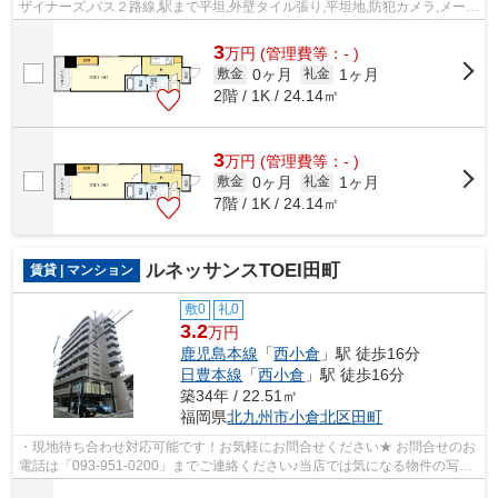
ザイナーズ,バス２路線,駅まで平坦,外壁タイル張り,平坦地,防犯カメラ,メール
ボックス
3
万
円
(管理費等：- )
0ヶ月
1ヶ月
敷金
礼金
2階 / 1K / 24.14㎡
3
万
円
(管理費等：- )
0ヶ月
1ヶ月
敷金
礼金
7階 / 1K / 24.14㎡
ルネッサンスTOEI田町
賃貸 | マンション
敷0
礼0
3.2
万円
鹿児島本線
「
西小倉
」駅 徒歩16分
日豊本線
「
西小倉
」駅 徒歩16分
築34年 / 22.51㎡
福岡県
北九州市小倉北区
田町
・現地待ち合わせ対応可能です！お気軽にお問合せください★ お問合せのお
電話は「093-951-0200」までご連絡ください♪当店では気になる物件の写真
や動画のリクエスト大歓迎です＾＾