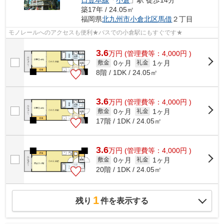
日豊本線
「
小倉
」駅 徒歩14分
築17年 / 24.05㎡
福岡県
北九州市小倉北区
馬借
２丁目
モノレールへのアクセスも便利★バスでの小倉駅にもすぐです★
3.6
万
円
(管理費等：4,000円 )
0ヶ月
1ヶ月
敷金
礼金
8階 / 1DK / 24.05㎡
3.6
万
円
(管理費等：4,000円 )
0ヶ月
1ヶ月
敷金
礼金
17階 / 1DK / 24.05㎡
3.6
万
円
(管理費等：4,000円 )
0ヶ月
1ヶ月
敷金
礼金
20階 / 1DK / 24.05㎡
1
残り
件を表示する