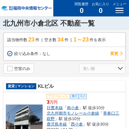
閲覧履歴
お気に入り
メニュー
0
0
北九州市小倉北区 不動産一覧
23
34
1～23
該当物件数
件
空き数
件
件を表示
変更
絞り込み条件：
なし
空室のみ
KLビル
賃貸 | マンション
フリーレント
敷0
礼0
3
万円
日豊本線
「
南小倉
」駅 徒歩10分
北九州都市モノレール小倉線
「
香春口三
萩野
」駅 徒歩10分
鹿児島本線
「
西小倉
」駅 徒歩30分