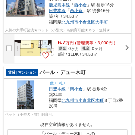
鹿児島本線
「
西小倉
」駅 徒歩16分
日豊本線
「
西小倉
」駅 徒歩16分
築7年 / 34.53㎡
福岡県
北九州市小倉北区
大手町
人気の大手町築浅★ペット（小型犬）も飼育可能★ネット無料★
6.7
万
円
(管理費等：3,000円 )
0ヶ月
0ヶ月
敷金
礼金
9階 / 1LDK / 34.53㎡
パール・デュー木町
賃貸 | マンション
敷0
礼0
日豊本線
「
南小倉
」駅 徒歩4分
築34年
福岡県
北九州市小倉北区
木町
３丁目2番
26号
ペット（小型犬・猫）飼育可。
現在空室情報がありません。
「パール・デュー木町」への