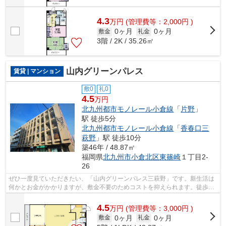
4.3
万
円
(管理費等：2,000円 )
0ヶ月
0ヶ月
敷金
礼金
3階 / 2K / 35.26㎡
山内グリーンパレス
賃貸 | マンション
敷0
礼0
4.5
万円
北九州都市モノレール小倉線
「
片野
」
駅 徒歩5分
北九州都市モノレール小倉線
「
香春口三
萩野
」駅 徒歩10分
築46年 / 48.87㎡
福岡県
北九州市小倉北区
東篠崎
１丁目2-
26
ぜひ一度見ていただきたい、「山内グリーンパレス三萩野」です。新生活は
何かとお金がかかりますが、敷金不要のためコストを抑えられます。徒歩5
分で駅にアクセス可能な、魅力的な駅近...
4.5
万
円
(管理費等：3,000円 )
0ヶ月
0ヶ月
敷金
礼金