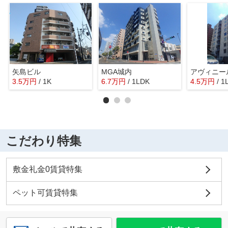
矢島ビル
MGA城内
アヴィニー
3.5
万
円
/ 1K
6.7
万
円
/ 1LDK
4.5
万
円
/ 1
こだわり特集
敷金礼金0賃貸特集
ペット可賃貸特集