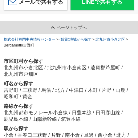
メールで共有する
LINEで共有する
ページトップへ
株式会社福岡中央情報センター
>
(賃貸)地域から探す
>
北九州市小倉北区
>
Bergamotto吉野町
市区町村から探す
北九州市小倉北区
/
北九州市小倉南区
/
遠賀郡芦屋町
/
北九州市戸畑区
町名から探す
吉野町
/
三萩野
/
馬借
/
北方
/
中津口
/
木町
/
片野
/
山鹿
/
昭和町
/
黄金
路線から探す
北九州都市モノレール小倉線
/
日豊本線
/
日田彦山線
/
鹿児島本線
/
山陽新幹線
/
筑豊本線
駅から探す
小倉
/
香春口三萩野
/
片野
/
南小倉
/
旦過
/
西小倉
/
北方
/