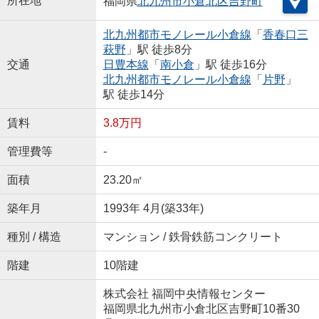
所在地
福岡県
北九州市小倉北区
吉野町
北九州都市モノレール小倉線
「
香春口三
萩野
」駅 徒歩8分
交通
日豊本線
「
南小倉
」駅 徒歩16分
北九州都市モノレール小倉線
「
片野
」
駅 徒歩14分
賃料
3.8万円
管理費等
-
面積
23.20㎡
築年月
1993年 4月(築33年)
種別 / 構造
マンション / 鉄骨鉄筋コンクリート
階建
10階建
株式会社 福岡中央情報センター
福岡県北九州市小倉北区吉野町10番30