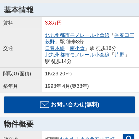
基本情報
賃料
3.8万円
北九州都市モノレール小倉線
「
香春口三
萩野
」駅 徒歩8分
交通
日豊本線
「
南小倉
」駅 徒歩16分
北九州都市モノレール小倉線
「
片野
」
駅 徒歩14分
間取り(面積)
1K(23.20㎡)
築年月
1993年 4月(築33年)
お問い合わせ(無料)
物件概要