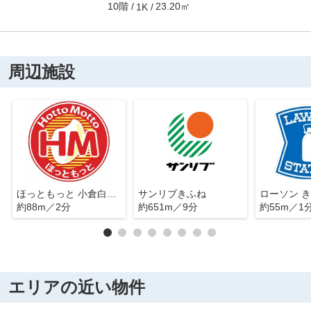
10階
23.20㎡
1K
周辺施設
ほっともっと 小倉白銀店
サンリブきふね
ローソン 
約88m／2分
約651m／9分
約55m／1
エリアの近い物件