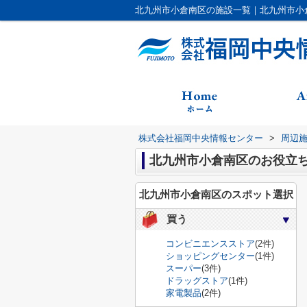
北九州市小倉南区の施設一覧｜北九州市小
株式会社福岡中央情報センター
>
周辺
北九州市小倉南区のお役立
北九州市小倉南区のスポット選択
買う
コンビニエンスストア
(2件)
ショッピングセンター
(1件)
スーパー
(3件)
ドラッグストア
(1件)
家電製品
(2件)