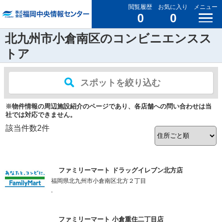
閲覧履歴
お気に入り
メニュー
0
0
北九州市小倉南区のコンビニエンスス
トア
スポットを絞り込む
※物件情報の周辺施設紹介のページであり、各店舗への問い合わせは当
社では対応できません。
該当件数
2
件
ファミリーマート ドラッグイレブン北方店
福岡県北九州市小倉南区北方２丁目
-
ファミリーマート 小倉重住二丁目店