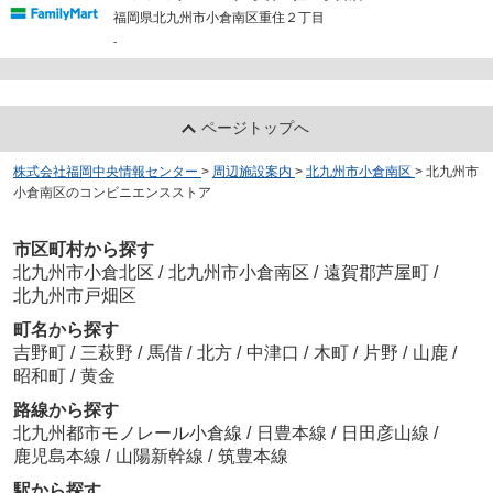
福岡県北九州市小倉南区重住２丁目
-
ページトップへ
株式会社福岡中央情報センター
>
周辺施設案内
>
北九州市小倉南区
>
北九州市
小倉南区のコンビニエンスストア
市区町村から探す
北九州市小倉北区
/
北九州市小倉南区
/
遠賀郡芦屋町
/
北九州市戸畑区
町名から探す
吉野町
/
三萩野
/
馬借
/
北方
/
中津口
/
木町
/
片野
/
山鹿
/
昭和町
/
黄金
路線から探す
北九州都市モノレール小倉線
/
日豊本線
/
日田彦山線
/
鹿児島本線
/
山陽新幹線
/
筑豊本線
駅から探す