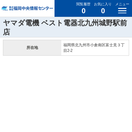
閲覧履歴
お気に入り
メニュー
0
0
ヤマダ電機 ベスト電器北九州城野駅前
店
福岡県北九州市小倉南区富士見３丁
所在地
目2-2