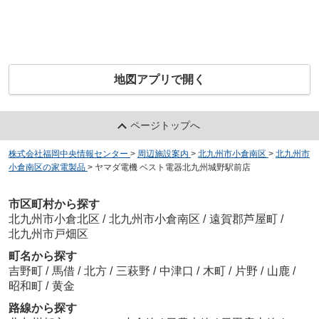
地図アプリで開く
ページトップへ
株式会社福岡中央情報センター
>
周辺施設案内
>
北九州市小倉南区
>
北九州市
小倉南区の家電製品
>
ヤマダ電機 ベスト電器北九州城野駅前店
市区町村から探す
北九州市小倉北区
/
北九州市小倉南区
/
遠賀郡芦屋町
/
北九州市戸畑区
町名から探す
吉野町
/
馬借
/
北方
/
三萩野
/
中津口
/
木町
/
片野
/
山鹿
/
昭和町
/
黄金
路線から探す