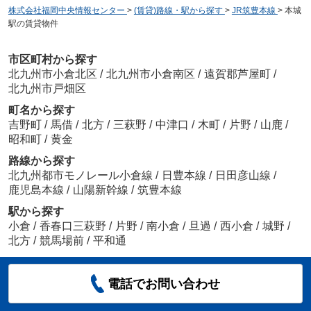
株式会社福岡中央情報センター
>
(賃貸)路線・駅から探す
>
JR筑豊本線
>
本城
駅の賃貸物件
市区町村から探す
北九州市小倉北区
/
北九州市小倉南区
/
遠賀郡芦屋町
/
北九州市戸畑区
町名から探す
吉野町
/
馬借
/
北方
/
三萩野
/
中津口
/
木町
/
片野
/
山鹿
/
昭和町
/
黄金
路線から探す
北九州都市モノレール小倉線
/
日豊本線
/
日田彦山線
/
鹿児島本線
/
山陽新幹線
/
筑豊本線
駅から探す
小倉
/
香春口三萩野
/
片野
/
南小倉
/
旦過
/
西小倉
/
城野
/
北方
/
競馬場前
/
平和通
電話でお問い合わせ