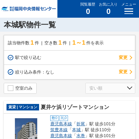
閲覧履歴
お気に入り
メニュー
0
0
本城駅物件一覧
1
1
1～1
該当物件数
件
空き数
件
件を表示
駅で絞り込む
変更
変更
絞り込み条件：
なし
空室のみ
夏井ケ浜リゾートマンション
賃貸 | マンション
敷0
礼0
鹿児島本線
「
折尾
」駅 徒歩101分
筑豊本線
「
本城
」駅 徒歩110分
鹿児島本線
「
水巻
」駅 徒歩101分