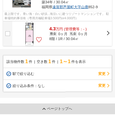
築34年 / 30.04㎡
福岡県
遠賀郡芦屋町
大字山鹿
852-9
最上階です。青い海・白い砂浜...海沿いに建つリゾートマンションです。 駐
車場特約事項有（専用月極駐車場3.500円or4.000円）
4.3
万
円
(管理費等：- )
0ヶ月
0ヶ月
敷金
礼金
8階 / 1R / 30.04㎡
1
1
1～1
該当物件数
件
空き数
件
件を表示
駅で絞り込む
変更
変更
絞り込み条件：
なし
ページトップへ