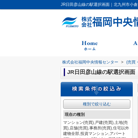
JR日田彦山線の駅選択画面｜北九州市小
株式会社福岡中央情報センター
>
(売買
JR日田彦山線の駅選択画面
種別で絞り込む
現在の種別
マンション(売買),戸建(売買),土地(売
買),店舗(売買),事務所(売買),住宅以外
建物全部,投資マンション,アパート