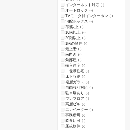
インターネット対応
(-)
オートロック
(-)
TVモニタ付インターホン
(-)
宅配ボックス
(-)
2階以上
(-)
10階以上
(-)
20階以上
(-)
1階の物件
(-)
最上階
(-)
南向き
(-)
角部屋
(-)
輸入住宅
(-)
二世帯住宅
(-)
床下収納
(-)
複層ガラス
(-)
自由設計対応
(-)
駐車場あり
(-)
ワンフロア
(-)
高層ビル
(-)
エレベーター
(-)
事務所可
(-)
飲食店可
(-)
居抜物件
(-)