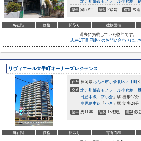
北九州都市モノレール小倉線
「
築50年
2階建
木造
築年
階数
構造
所在階
価格
間取り
建物面積
過去に掲載していた物件です。
志井1丁目戸建へのお問い合わせはこ
リヴィエール大手町オーナーズレジデンス
福岡県
北九州市小倉北区
大手町
8
住所
交通
北九州都市モノレール小倉線
「
日豊本線
「
南小倉
」駅 徒歩17分
鹿児島本線
「
小倉
」駅 徒歩24分
築11年
15階建
鉄
築年
階数
構造
所在階
価格
間取り
専有面積