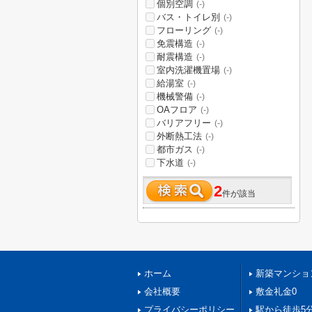
個別空調
(-)
バス・トイレ別
(-)
フローリング
(-)
免震構造
(-)
耐震構造
(-)
室内洗濯機置場
(-)
給湯室
(-)
機械警備
(-)
OAフロア
(-)
バリアフリー
(-)
外断熱工法
(-)
都市ガス
(-)
下水道
(-)
2
件が該当
ホーム
新築マンショ
会社概要
敷金礼金0
プライバシーポリシー
駅から徒歩5