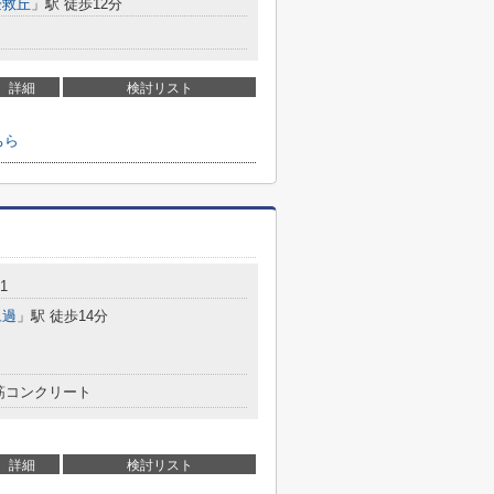
企救丘
」駅 徒歩12分
詳細
検討リスト
ちら
-1
旦過
」駅 徒歩14分
筋コンクリート
詳細
検討リスト