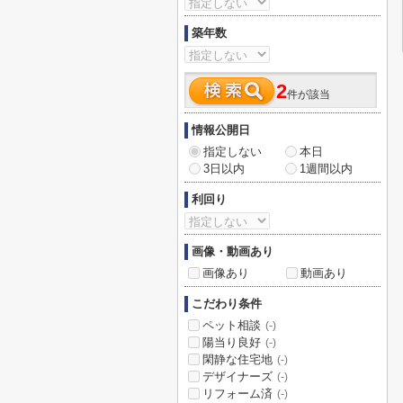
築年数
2
件が該当
情報公開日
指定しない
本日
3日以内
1週間以内
利回り
画像・動画あり
画像あり
動画あり
こだわり条件
ペット相談
(-)
陽当り良好
(-)
閑静な住宅地
(-)
デザイナーズ
(-)
リフォーム済
(-)