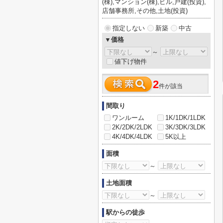
(棟),マンション(棟),ビル,戸建(投資),
店舗事務所,その他,土地(投資)
指定しない
新築
中古
▼価格
～
値下げ物件
2
件が該当
間取り
ワンルーム
1K/1DK/1LDK
2K/2DK/2LDK
3K/3DK/3LDK
4K/4DK/4LDK
5K以上
面積
～
土地面積
～
駅からの徒歩