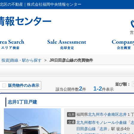
倉北区の不動産｜株式会社福岡中央情報センター
営
・投資)路線・駅から探す
>
JR日田彦山線の売買物件
並び順：
販売物件のみ表示
2
1-2
該当公開件数
件
件表示
志井1丁目戸建
福岡県
北九州市小倉南区
志井
１丁
住所
交通
北九州都市モノレール小倉線
「
日田彦山線
「
志井
」駅 徒歩4分