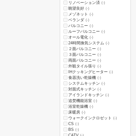
リノベーション済
(-)
眺望良好
(-)
メゾネット
(-)
ベランダ
(-)
バルコニー
(-)
ルーフバルコニー
(-)
オール電化
(-)
24時間換気システム
(-)
２面バルコニー
(-)
３面バルコニー
(-)
両面バルコニー
(-)
外観タイル張り
(-)
IHクッキングヒーター
(-)
食器洗い乾燥機
(-)
システムキッチン
(-)
対面式キッチン
(-)
アイランドキッチン
(-)
追焚機能浴室
(-)
浴室乾燥機
(-)
床暖房
(-)
ウォークインクロゼット
(-)
CS
(-)
BS
(-)
CATV
(-)