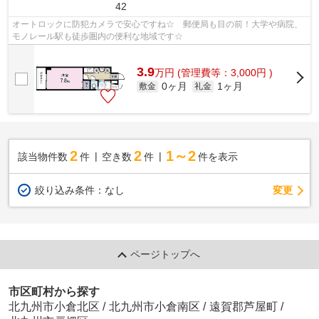
42
オートロックに防犯カメラで安心ですね☆ 郵便局も目の前！大学や病院、
モノレール駅も徒歩圏内の便利な地域です☆
3.9
万
円
(管理費等：3,000円 )
0ヶ月
1ヶ月
敷金
礼金
2
2
1～2
該当物件数
件
空き数
件
件を表示
変更
絞り込み条件：
なし
ページトップへ
市区町村から探す
北九州市小倉北区
/
北九州市小倉南区
/
遠賀郡芦屋町
/