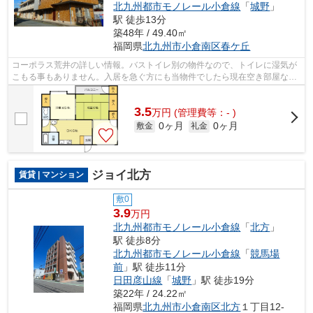
北九州都市モノレール小倉線
「
城野
」
駅 徒歩13分
築48年 / 49.40㎡
福岡県
北九州市小倉南区
春ケ丘
コーポラス荒井の詳しい情報。バストイレ別の物件なので、トイレに湿気が
こもる事もありません。入居を急ぐ方にも当物件でしたら現在空き部屋なの
で一押しです。布団の収納にピッタリ...
3.5
万
円
(管理費等：- )
0ヶ月
0ヶ月
敷金
礼金
ジョイ北方
賃貸 | マンション
敷0
3.9
万円
北九州都市モノレール小倉線
「
北方
」
駅 徒歩8分
北九州都市モノレール小倉線
「
競馬場
前
」駅 徒歩11分
日田彦山線
「
城野
」駅 徒歩19分
築22年 / 24.22㎡
福岡県
北九州市小倉南区
北方
１丁目12-