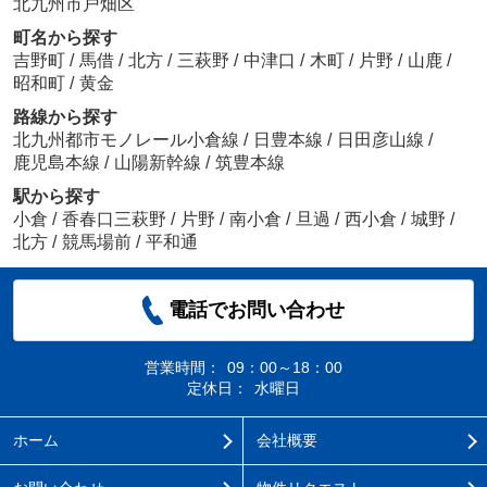
北九州市戸畑区
町名から探す
吉野町
/
馬借
/
北方
/
三萩野
/
中津口
/
木町
/
片野
/
山鹿
/
昭和町
/
黄金
路線から探す
北九州都市モノレール小倉線
/
日豊本線
/
日田彦山線
/
鹿児島本線
/
山陽新幹線
/
筑豊本線
駅から探す
小倉
/
香春口三萩野
/
片野
/
南小倉
/
旦過
/
西小倉
/
城野
/
北方
/
競馬場前
/
平和通
電話でお問い合わせ
営業時間：
09：00～18：00
定休日：
水曜日
ホーム
会社概要