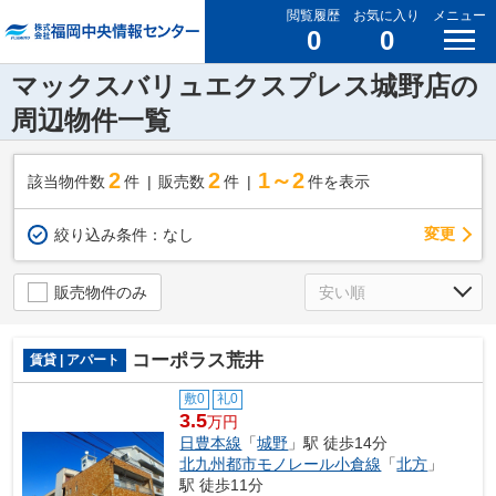
閲覧履歴
お気に入り
メニュー
0
0
マックスバリュエクスプレス城野店の
周辺物件一覧
2
2
1～2
該当物件数
件
販売数
件
件を表示
変更
絞り込み条件：
なし
販売物件のみ
コーポラス荒井
賃貸 | アパート
敷0
礼0
3.5
万円
日豊本線
「
城野
」駅 徒歩14分
北九州都市モノレール小倉線
「
北方
」
駅 徒歩11分