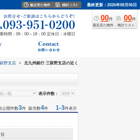
最終更新：2026年08月06日
00
00
件
件
最近見た物件
検討リスト
業時間：09：00～18：00
定休日：水曜日
三萩野支店
>
北九州銀行 三萩野支店の近く
表示件数：
3
4
1-3
当公開件数
件 販売数
件
件表示
丁目