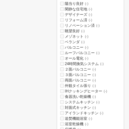
陽当り良好
(-)
閑静な住宅地
(-)
デザイナーズ
(-)
リフォーム済
(-)
リノベーション済
(-)
眺望良好
(-)
メゾネット
(-)
ベランダ
(-)
バルコニー
(-)
ルーフバルコニー
(-)
オール電化
(-)
24時間換気システム
(-)
２面バルコニー
(-)
３面バルコニー
(-)
両面バルコニー
(-)
外観タイル張り
(-)
IHクッキングヒーター
(-)
食器洗い乾燥機
(-)
システムキッチン
(-)
対面式キッチン
(-)
アイランドキッチン
(-)
追焚機能浴室
(-)
浴室乾燥機
(-)