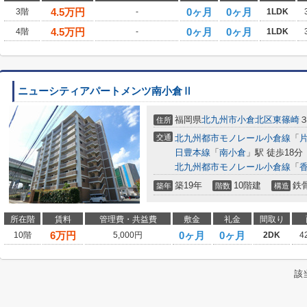
4.5
万円
0ヶ月
0ヶ月
3階
-
1LDK
4.5
万円
0ヶ月
0ヶ月
4階
-
1LDK
ニューシティアパートメンツ南小倉Ⅱ
福岡県
北九州市小倉北区
東篠崎
住所
交通
北九州都市モノレール小倉線
「
日豊本線
「
南小倉
」駅 徒歩18分
北九州都市モノレール小倉線
「
築19年
10階建
鉄
築年
階数
構造
所在階
賃料
管理費・共益費
敷金
礼金
間取り
6
万円
0ヶ月
0ヶ月
10階
5,000円
2DK
4
該