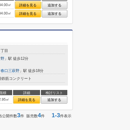
34.00㎡
詳細を見る
追加する
34.00㎡
詳細を見る
追加する
３丁目
片野
」駅 徒歩12分
香春口三萩野
」駅 徒歩18分
骨鉄筋コンクリート
面積
詳細
検討リスト
2.95㎡
詳細を見る
追加する
3
4
1-3
当公開件数
件 販売数
件
件表示