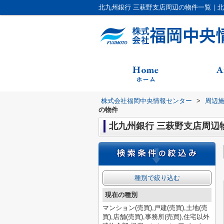
北九州銀行 三萩野支店周辺の物件一覧｜
株式会社福岡中央情報センター
>
周辺
の物件
北九州銀行 三萩野支店周辺
種別で絞り込む
現在の種別
マンション(売買),戸建(売買),土地(売
買),店舗(売買),事務所(売買),住宅以外