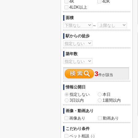
4K
4DK
4LDK以上
面積
～
駅からの徒歩
築年数
3
件が該当
情報公開日
指定しない
本日
3日以内
1週間以内
画像・動画あり
画像あり
動画あり
こだわり条件
ペット相談
(-)