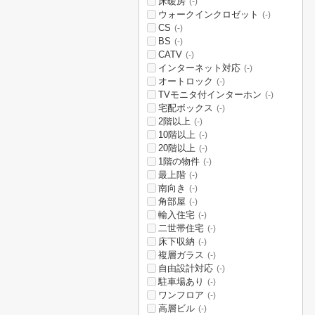
床暖房
(-)
ウォークインクロゼット
(-)
CS
(-)
BS
(-)
CATV
(-)
インターネット対応
(-)
オートロック
(-)
TVモニタ付インターホン
(-)
宅配ボックス
(-)
2階以上
(-)
10階以上
(-)
20階以上
(-)
1階の物件
(-)
最上階
(-)
南向き
(-)
角部屋
(-)
輸入住宅
(-)
二世帯住宅
(-)
床下収納
(-)
複層ガラス
(-)
自由設計対応
(-)
駐車場あり
(-)
ワンフロア
(-)
高層ビル
(-)