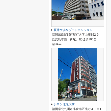
夏井ケ浜リゾートマンション
福岡県遠賀郡芦屋町大字山鹿852-9
鹿児島本線「折尾」駅 徒歩101分
築34年
シヨン北九大前
福岡県北九州市小倉南区北方４丁目1