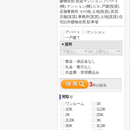
建物全部,投資マンション,アパート
(棟),マンション(棟),ビル,戸建(投資),
店舗事務所,その他,土地(投資),賃貸,
店舗(賃貸),事務所(賃貸),土地(賃貸),住
宅以外建物全部,駐車場
アパート
マンション
一戸建て
▼賃料
～
敷金・保証金なし
礼金・敷引なし
共益費・管理費込み
3
件が該当
間取り
ワンルーム
1K
1DK
1LDK
2K
2DK
2LDK
3K
3DK
3LDK