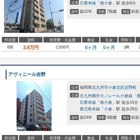
交通
日豊本線
「
南小倉
」駅 徒歩6分
築22年
7階建
鉄筋
築年
階数
構造
所在階
賃料
管理費・共益費
敷金
礼金
間取り
3.9
万円
0ヶ月
0ヶ月
6階
2,000円
1R
アヴィニール吉野
福岡県
北九州市小倉北区
吉野町
住所
交通
北九州都市モノレール小倉線
「
日豊本線
「
南小倉
」駅 徒歩15分
鹿児島本線
「
小倉
」駅 徒歩28分
築24年
9階建
鉄筋
築年
階数
構造
所在階
賃料
管理費・共益費
敷金
礼金
間取り