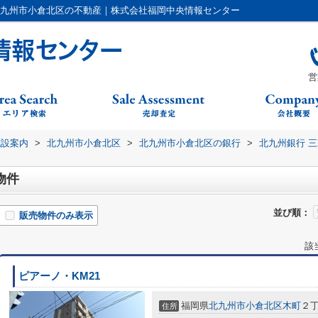
北九州市小倉北区の不動産｜株式会社福岡中央情報センター
営
施設案内
>
北九州市小倉北区
>
北九州市小倉北区の銀行
>
北九州銀行 
物件
並び順：
販売物件のみ表示
該
ピアーノ・KM21
福岡県
北九州市小倉北区
木町
２
住所