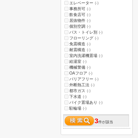
エレベーター
(-)
事務所可
(-)
飲食店可
(-)
居抜物件
(-)
個別空調
(-)
バス・トイレ別
(-)
フローリング
(-)
免震構造
(-)
耐震構造
(-)
室内洗濯機置場
(-)
給湯室
(-)
機械警備
(-)
OAフロア
(-)
バリアフリー
(-)
外断熱工法
(-)
都市ガス
(-)
下水道
(-)
バイク置場あり
(-)
駐輪場
(-)
3
件が該当