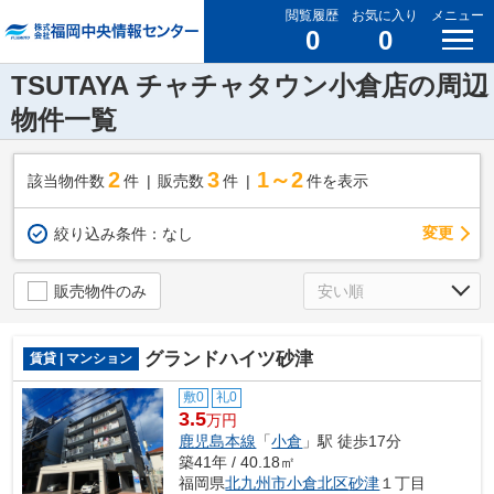
閲覧履歴
お気に入り
メニュー
0
0
TSUTAYA チャチャタウン小倉店の周辺
物件一覧
2
3
1～2
該当物件数
件
販売数
件
件を表示
変更
絞り込み条件：
なし
販売物件のみ
グランドハイツ砂津
賃貸 | マンション
敷0
礼0
3.5
万円
鹿児島本線
「
小倉
」駅 徒歩17分
築41年 / 40.18㎡
福岡県
北九州市小倉北区
砂津
１丁目