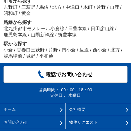
町名から探す
吉野町
/
三萩野
/
馬借
/
北方
/
中津口
/
木町
/
片野
/
山鹿
/
昭和町
/
黄金
路線から探す
北九州都市モノレール小倉線
/
日豊本線
/
日田彦山線
/
鹿児島本線
/
山陽新幹線
/
筑豊本線
駅から探す
小倉
/
香春口三萩野
/
片野
/
南小倉
/
旦過
/
西小倉
/
北方
/
競馬場前
/
城野
/
平和通
電話でお問い合わせ
営業時間：
09：00～18：00
定休日：
水曜日
ホーム
会社概要
お問い合わせ
物件リクエスト