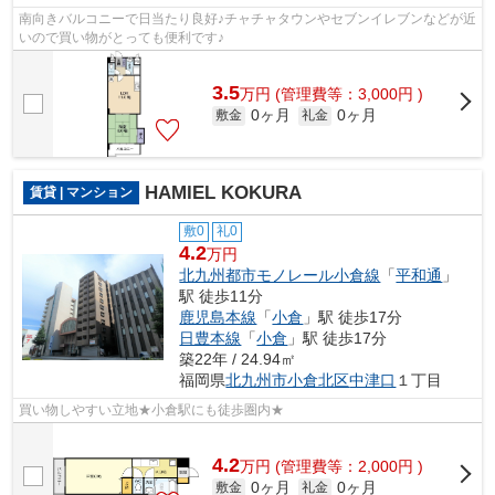
南向きバルコニーで日当たり良好♪チャチャタウンやセブンイレブンなどが近
いので買い物がとっても便利です♪
3.5
万
円
(管理費等：3,000円 )
0ヶ月
0ヶ月
敷金
礼金
HAMIEL KOKURA
賃貸 | マンション
敷0
礼0
4.2
万円
北九州都市モノレール小倉線
「
平和通
」
駅 徒歩11分
鹿児島本線
「
小倉
」駅 徒歩17分
日豊本線
「
小倉
」駅 徒歩17分
築22年 / 24.94㎡
福岡県
北九州市小倉北区
中津口
１丁目
買い物しやすい立地★小倉駅にも徒歩圏内★
4.2
万
円
(管理費等：2,000円 )
0ヶ月
0ヶ月
敷金
礼金