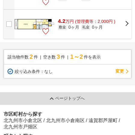
4.2
万
円
(管理費等：2,000円 )
0ヶ月
0ヶ月
敷金
礼金
2
3
1～2
該当物件数
件
空き数
件
件を表示
変更
絞り込み条件：
なし
ページトップへ
市区町村から探す
北九州市小倉北区
/
北九州市小倉南区
/
遠賀郡芦屋町
/
北九州市戸畑区