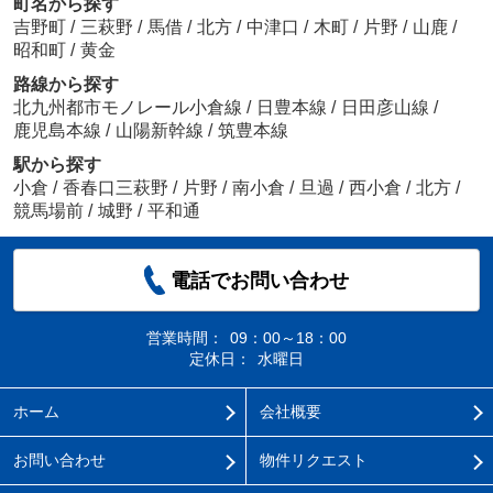
町名から探す
吉野町
/
三萩野
/
馬借
/
北方
/
中津口
/
木町
/
片野
/
山鹿
/
昭和町
/
黄金
路線から探す
北九州都市モノレール小倉線
/
日豊本線
/
日田彦山線
/
鹿児島本線
/
山陽新幹線
/
筑豊本線
駅から探す
小倉
/
香春口三萩野
/
片野
/
南小倉
/
旦過
/
西小倉
/
北方
/
競馬場前
/
城野
/
平和通
電話でお問い合わせ
営業時間：
09：00～18：00
定休日：
水曜日
ホーム
会社概要
お問い合わせ
物件リクエスト