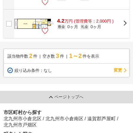
4.2
万
円
(管理費等：2,000円 )
0ヶ月
0ヶ月
敷金
礼金
2
3
1～2
該当物件数
件
空き数
件
件を表示
変更
絞り込み条件：
なし
ページトップへ
市区町村から探す
北九州市小倉北区
/
北九州市小倉南区
/
遠賀郡芦屋町
/
北九州市戸畑区