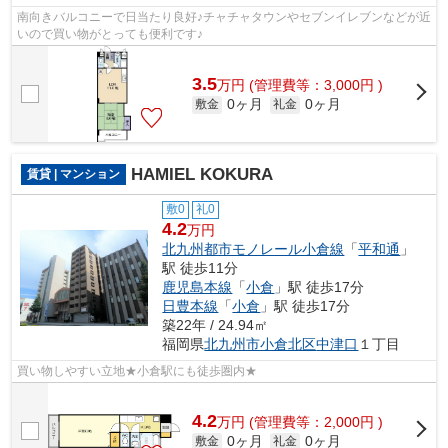
南向きバルコニーで日当たり良好♪チャチャタウンやセブンイレブンなどが近
いので買い物がとっても便利です♪
3.5
万
円
(管理費等：3,000円 )
0ヶ月
0ヶ月
敷金
礼金
HAMIEL KOKURA
賃貸 | マンション
敷0
礼0
4.2
万円
北九州都市モノレール小倉線
「
平和通
」
駅 徒歩11分
鹿児島本線
「
小倉
」駅 徒歩17分
日豊本線
「
小倉
」駅 徒歩17分
築22年 / 24.94㎡
福岡県
北九州市小倉北区
中津口
１丁目
買い物しやすい立地★小倉駅にも徒歩圏内★
4.2
万
円
(管理費等：2,000円 )
0ヶ月
0ヶ月
敷金
礼金