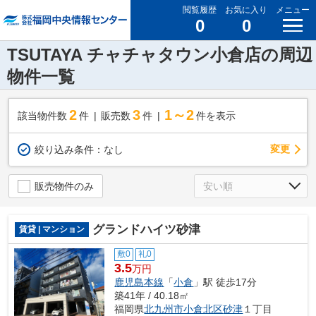
閲覧履歴
お気に入り
メニュー
0
0
TSUTAYA チャチャタウン小倉店の周辺
物件一覧
2
3
1～2
該当物件数
件
販売数
件
件を表示
変更
絞り込み条件：
なし
販売物件のみ
グランドハイツ砂津
賃貸 | マンション
敷0
礼0
3.5
万円
鹿児島本線
「
小倉
」駅 徒歩17分
築41年 / 40.18㎡
福岡県
北九州市小倉北区
砂津
１丁目