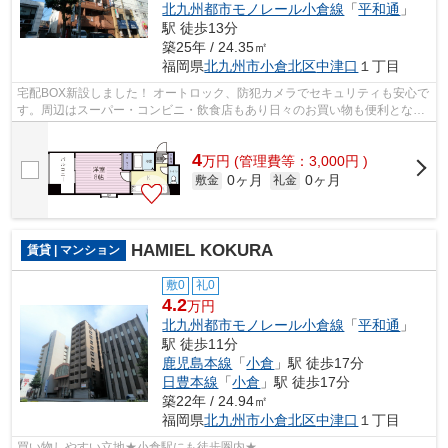
北九州都市モノレール小倉線
「
平和通
」
駅 徒歩13分
築25年 / 24.35㎡
福岡県
北九州市小倉北区
中津口
１丁目
宅配BOX新設しました！ オートロック、防犯カメラでセキュリティも安心で
す。周辺はスーパー・コンビニ・飲食店もあり日々のお買い物も便利となっ
ています。
4
万
円
(管理費等：3,000円 )
0ヶ月
0ヶ月
敷金
礼金
HAMIEL KOKURA
賃貸 | マンション
敷0
礼0
4.2
万円
北九州都市モノレール小倉線
「
平和通
」
駅 徒歩11分
鹿児島本線
「
小倉
」駅 徒歩17分
日豊本線
「
小倉
」駅 徒歩17分
築22年 / 24.94㎡
福岡県
北九州市小倉北区
中津口
１丁目
買い物しやすい立地★小倉駅にも徒歩圏内★