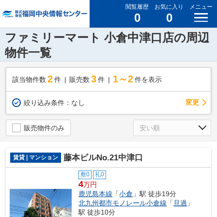
閲覧履歴
お気に入り
メニュー
0
0
ファミリーマート 小倉中津口店の周辺
物件一覧
2
3
1～2
該当物件数
件
販売数
件
件を表示
変更
絞り込み条件：
なし
販売物件のみ
藤本ビルNo.21中津口
賃貸 | マンション
敷0
礼0
4
万円
鹿児島本線
「
小倉
」駅 徒歩19分
北九州都市モノレール小倉線
「
旦過
」
駅 徒歩10分