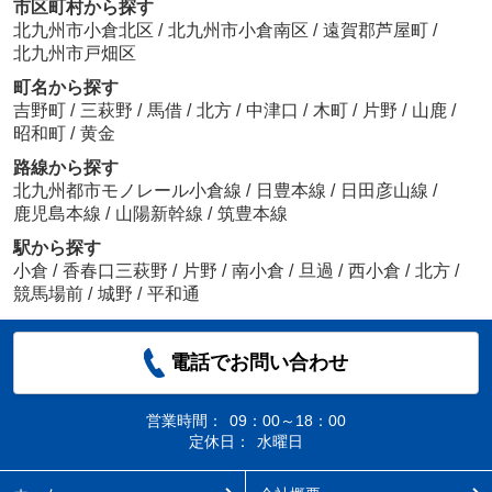
市区町村から探す
北九州市小倉北区
/
北九州市小倉南区
/
遠賀郡芦屋町
/
北九州市戸畑区
町名から探す
吉野町
/
三萩野
/
馬借
/
北方
/
中津口
/
木町
/
片野
/
山鹿
/
昭和町
/
黄金
路線から探す
北九州都市モノレール小倉線
/
日豊本線
/
日田彦山線
/
鹿児島本線
/
山陽新幹線
/
筑豊本線
駅から探す
小倉
/
香春口三萩野
/
片野
/
南小倉
/
旦過
/
西小倉
/
北方
/
競馬場前
/
城野
/
平和通
電話でお問い合わせ
営業時間：
09：00～18：00
定休日：
水曜日