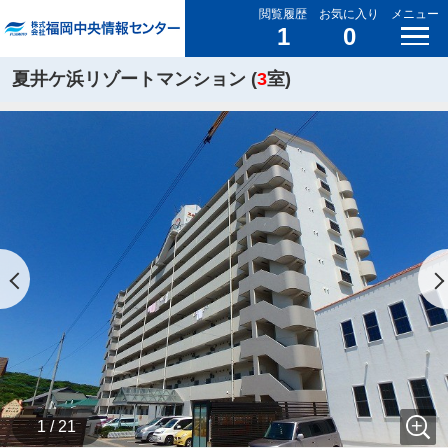
閲覧履歴
お気に入り
メニュー
1
0
夏井ケ浜リゾートマンション (
3
室)
1 / 21