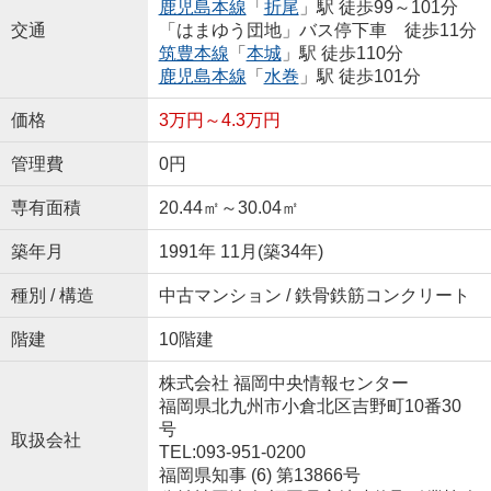
鹿児島本線
「
折尾
」駅 徒歩99～101分
交通
「はまゆう団地」バス停下車 徒歩11分
筑豊本線
「
本城
」駅 徒歩110分
鹿児島本線
「
水巻
」駅 徒歩101分
価格
3万円～4.3万円
管理費
0円
専有面積
20.44㎡～30.04㎡
築年月
1991年 11月(築34年)
種別 / 構造
中古マンション / 鉄骨鉄筋コンクリート
階建
10階建
株式会社 福岡中央情報センター
福岡県北九州市小倉北区吉野町10番30
号
取扱会社
TEL:093-951-0200
福岡県知事 (6) 第13866号