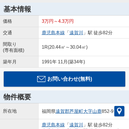
基本情報
価格
3万円～4.3万円
交通
鹿児島本線
「
遠賀川
」駅 徒歩82分
間取り
1R(20.44㎡～30.04㎡)
(専有面積)
築年月
1991年 11月(築34年)
お問い合わせ(無料)
物件概要
所在地
福岡県
遠賀郡芦屋町
大字山鹿
852-9
鹿児島本線
「
遠賀川
」駅 徒歩82分