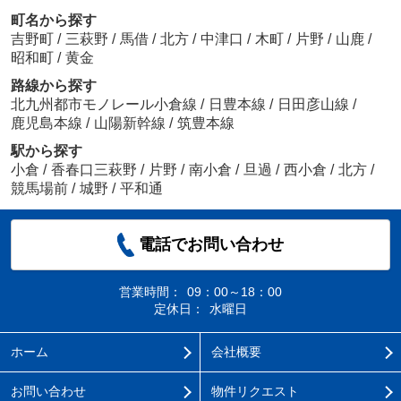
町名から探す
吉野町
/
三萩野
/
馬借
/
北方
/
中津口
/
木町
/
片野
/
山鹿
/
昭和町
/
黄金
路線から探す
北九州都市モノレール小倉線
/
日豊本線
/
日田彦山線
/
鹿児島本線
/
山陽新幹線
/
筑豊本線
駅から探す
小倉
/
香春口三萩野
/
片野
/
南小倉
/
旦過
/
西小倉
/
北方
/
競馬場前
/
城野
/
平和通
電話でお問い合わせ
営業時間：
09：00～18：00
定休日：
水曜日
ホーム
会社概要
お問い合わせ
物件リクエスト