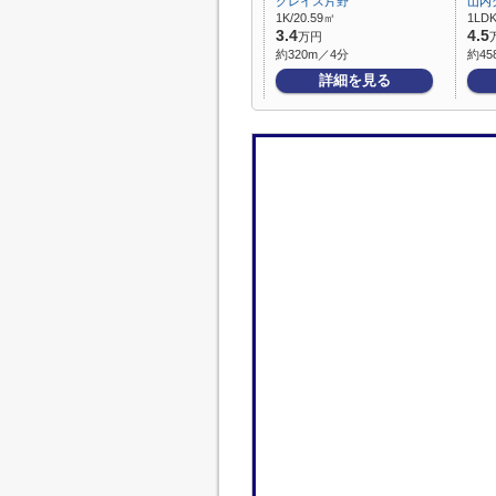
グレイス片野
山内
1K/20.59㎡
1LDK
3.4
4.5
万円
約320m／4分
約45
詳細を見る