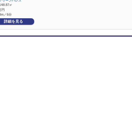
グリーンパレス
/48.87㎡
万円
8m／6分
詳細を見る