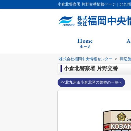
小倉北警察署 片野交番情報ページ｜北九
株式会社福岡中央情報センター
>
周辺
小倉北警察署 片野交番
<<北九州市小倉北区の警察の一覧へ