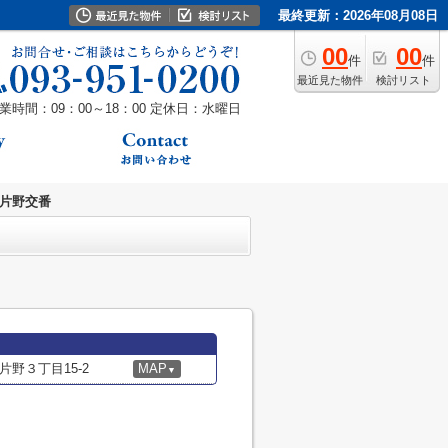
最終更新：2026年08月08日
00
00
件
件
最近見た物件
検討リスト
業時間：09：00～18：00
定休日：水曜日
 片野交番
野３丁目15-2
MAP
▼