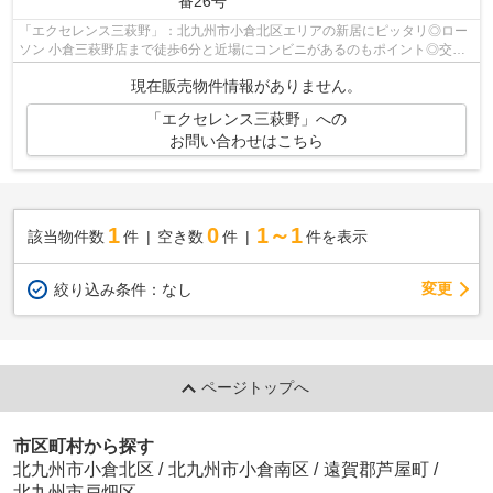
番26号
「エクセレンス三萩野」：北九州市小倉北区エリアの新居にピッタリ◎ロー
ソン 小倉三萩野店まで徒歩6分と近場にコンビニがあるのもポイント◎交通
の利便性に優れ、住み良い環境が整う北...
現在販売物件情報がありません。
「エクセレンス三萩野」への
お問い合わせはこちら
1
0
1～1
該当物件数
件
空き数
件
件を表示
変更
絞り込み条件：
なし
ページトップへ
市区町村から探す
北九州市小倉北区
/
北九州市小倉南区
/
遠賀郡芦屋町
/
北九州市戸畑区