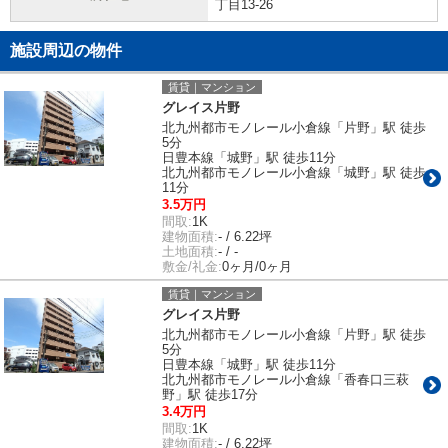
丁目13-26
施設周辺の物件
賃貸｜マンション
グレイス片野
北九州都市モノレール小倉線「片野」駅 徒歩
5分
日豊本線「城野」駅 徒歩11分
北九州都市モノレール小倉線「城野」駅 徒歩
11分
3.5万円
間取:
1K
建物面積:
- / 6.22坪
土地面積:
- / -
敷金/礼金:
0ヶ月/0ヶ月
賃貸｜マンション
グレイス片野
北九州都市モノレール小倉線「片野」駅 徒歩
5分
日豊本線「城野」駅 徒歩11分
北九州都市モノレール小倉線「香春口三萩
野」駅 徒歩17分
3.4万円
間取:
1K
建物面積:
- / 6.22坪