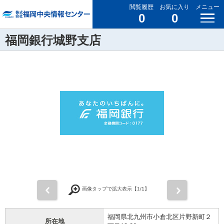
閲覧履歴
お気に入り
メニュー
0
0
福岡銀行城野支店
前
次
画像タップで拡大表示【
1
/1】
福岡県北九州市小倉北区片野新町２
所在地