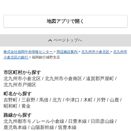
地図アプリで開く
ページトップへ
株式会社福岡中央情報センター
>
周辺施設案内
>
北九州市小倉北区
>
北九州市
小倉北区の銀行
>
福岡銀行城野支店
市区町村から探す
北九州市小倉北区
/
北九州市小倉南区
/
遠賀郡芦屋町
/
北九州市戸畑区
町名から探す
吉野町
/
三萩野
/
馬借
/
北方
/
中津口
/
木町
/
片野
/
山鹿
/
昭和町
/
黄金
路線から探す
北九州都市モノレール小倉線
/
日豊本線
/
日田彦山線
/
鹿児島本線
/
山陽新幹線
/
筑豊本線