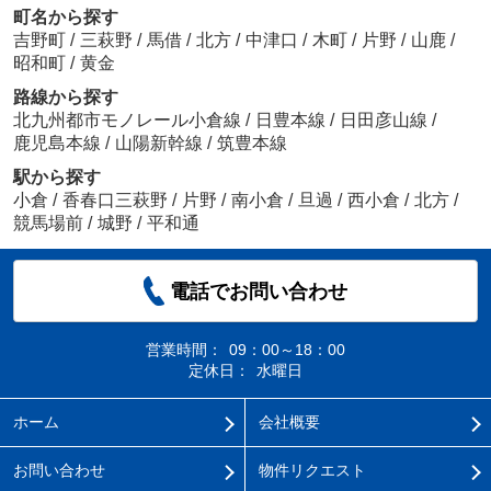
町名から探す
吉野町
/
三萩野
/
馬借
/
北方
/
中津口
/
木町
/
片野
/
山鹿
/
昭和町
/
黄金
路線から探す
北九州都市モノレール小倉線
/
日豊本線
/
日田彦山線
/
鹿児島本線
/
山陽新幹線
/
筑豊本線
駅から探す
小倉
/
香春口三萩野
/
片野
/
南小倉
/
旦過
/
西小倉
/
北方
/
競馬場前
/
城野
/
平和通
電話でお問い合わせ
営業時間：
09：00～18：00
定休日：
水曜日
ホーム
会社概要
お問い合わせ
物件リクエスト