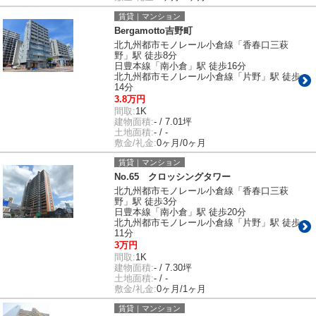
賃貸｜マンション
Bergamotto吉野町
北九州都市モノレール小倉線「香春口三萩
野」駅 徒歩8分
日豊本線「南小倉」駅 徒歩16分
北九州都市モノレール小倉線「片野」駅 徒歩
14分
3.8万円
間取:
1K
建物面積:
- / 7.01坪
土地面積:
- / -
敷金/礼金:
0ヶ月/0ヶ月
賃貸｜マンション
No.65 クロッシングタワー
北九州都市モノレール小倉線「香春口三萩
野」駅 徒歩3分
日豊本線「南小倉」駅 徒歩20分
北九州都市モノレール小倉線「片野」駅 徒歩
11分
3万円
間取:
1K
建物面積:
- / 7.30坪
土地面積:
- / -
敷金/礼金:
0ヶ月/1ヶ月
賃貸｜マンション