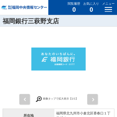
閲覧履歴
お気に入り
メニュー
0
0
福岡銀行三萩野支店
前
次
画像タップで拡大表示【
1
/1】
福岡県北九州市小倉北区香春口１丁
所在地