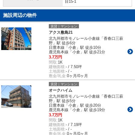
目15-1
施設周辺の物件
賃貸｜マンション
アクス敷島21
北九州都市モノレール小倉線「香春口三萩
野」駅 徒歩6分
日豊本線「小倉」駅 徒歩10分
鹿児島本線「小倉」駅 徒歩21分
3.7万円
間取:
1K
建物面積:
- / 7.50坪
土地面積:
- / -
敷金/礼金:
0ヶ月/0ヶ月
賃貸｜マンション
オークハイム
北九州都市モノレール小倉線「香春口三萩
野」駅 徒歩5分
日豊本線「小倉」駅 徒歩20分
鹿児島本線「小倉」駅 徒歩19分
3.7万円
間取:
1K
建物面積:
- / 7.19坪
土地面積:
- / -
敷金/礼金:
0ヶ月/0ヶ月