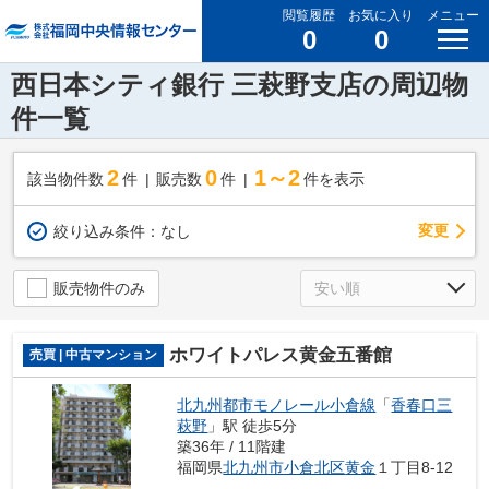
閲覧履歴
お気に入り
メニュー
0
0
西日本シティ銀行 三萩野支店の周辺物
件一覧
2
0
1～2
該当物件数
件
販売数
件
件を表示
変更
絞り込み条件：
なし
販売物件のみ
ホワイトパレス黄金五番館
売買 | 中古マンション
北九州都市モノレール小倉線
「
香春口三
萩野
」駅 徒歩5分
築36年 / 11階建
福岡県
北九州市小倉北区
黄金
１丁目8-12