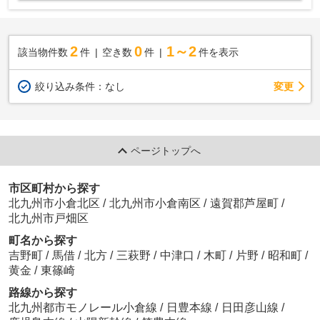
2
0
1～2
該当物件数
件
空き数
件
件を表示
変更
絞り込み条件：
なし
ページトップへ
市区町村から探す
北九州市小倉北区
/
北九州市小倉南区
/
遠賀郡芦屋町
/
北九州市戸畑区
町名から探す
吉野町
/
馬借
/
北方
/
三萩野
/
中津口
/
木町
/
片野
/
昭和町
/
黄金
/
東篠崎
路線から探す
北九州都市モノレール小倉線
/
日豊本線
/
日田彦山線
/