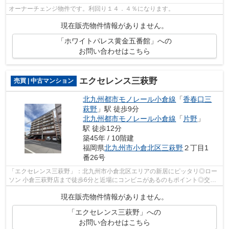
オーナーチェンジ物件です。利回り１４．４％になります。
現在販売物件情報がありません。
「ホワイトパレス黄金五番館」への
お問い合わせはこちら
エクセレンス三萩野
売買 | 中古マンション
北九州都市モノレール小倉線
「
香春口三
萩野
」駅 徒歩9分
北九州都市モノレール小倉線
「
片野
」
駅 徒歩12分
築45年 / 10階建
福岡県
北九州市小倉北区
三萩野
２丁目1
番26号
「エクセレンス三萩野」：北九州市小倉北区エリアの新居にピッタリ◎ロー
ソン 小倉三萩野店まで徒歩6分と近場にコンビニがあるのもポイント◎交通
の利便性に優れ、住み良い環境が整う北...
現在販売物件情報がありません。
「エクセレンス三萩野」への
お問い合わせはこちら