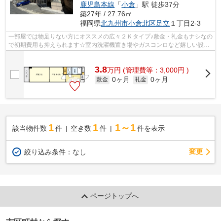
鹿児島本線
「
小倉
」駅 徒歩37分
築27年 / 27.76㎡
福岡県
北九州市小倉北区
足立
１丁目2-3
一部屋では物足りない方にオススメの広々２Ｋタイプ♪敷金・礼金もナシなの
で初期費用も抑えられます☆室内洗濯機置き場やガスコンロなど嬉しい設備
も充実してます！
3.8
万
円
(管理費等：3,000円 )
0ヶ月
0ヶ月
敷金
礼金
1
1
1～1
該当物件数
件
空き数
件
件を表示
変更
絞り込み条件：
なし
ページトップへ