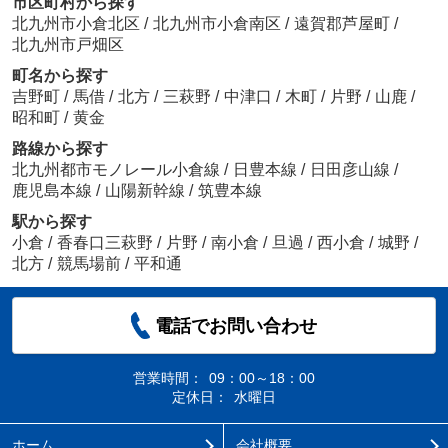
市区町村から探す
北九州市小倉北区
/
北九州市小倉南区
/
遠賀郡芦屋町
/
北九州市戸畑区
町名から探す
吉野町
/
馬借
/
北方
/
三萩野
/
中津口
/
木町
/
片野
/
山鹿
/
昭和町
/
黄金
路線から探す
北九州都市モノレール小倉線
/
日豊本線
/
日田彦山線
/
鹿児島本線
/
山陽新幹線
/
筑豊本線
駅から探す
小倉
/
香春口三萩野
/
片野
/
南小倉
/
旦過
/
西小倉
/
城野
/
北方
/
競馬場前
/
平和通
電話でお問い合わせ
営業時間：
09：00～18：00
定休日：
水曜日
ホーム
会社概要