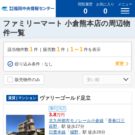
閲覧履歴
お気に入り
メニュー
0
0
ファミリーマート 小倉熊本店の周辺物
件一覧
1
1
1～1
該当物件数
件
販売数
件
件を表示
変更
絞り込み条件：
なし
販売物件のみ
ヴァリーゴールド足立
賃貸 | マンション
敷0
礼0
3.8
万円
北九州都市モノレール小倉線
「
香春口三
萩野
」駅 徒歩27分
日豊本線
「
城野
」駅 徒歩28分