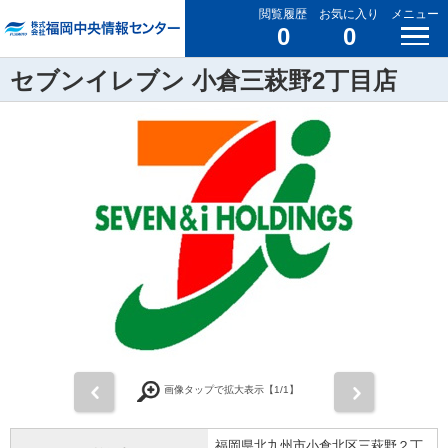
閲覧履歴
お気に入り
メニュー
0
0
セブンイレブン 小倉三萩野2丁目店
前
次
画像タップで拡大表示【
1
/1】
福岡県北九州市小倉北区三萩野２丁