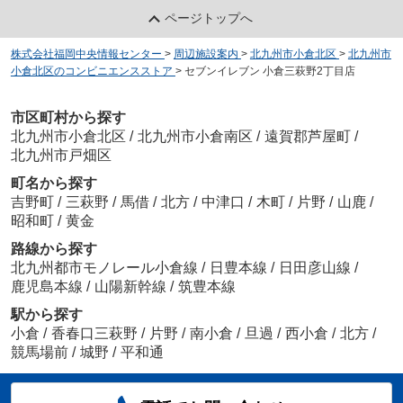
ページトップへ
株式会社福岡中央情報センター
>
周辺施設案内
>
北九州市小倉北区
>
北九州市
小倉北区のコンビニエンスストア
>
セブンイレブン 小倉三萩野2丁目店
市区町村から探す
北九州市小倉北区
/
北九州市小倉南区
/
遠賀郡芦屋町
/
北九州市戸畑区
町名から探す
吉野町
/
三萩野
/
馬借
/
北方
/
中津口
/
木町
/
片野
/
山鹿
/
昭和町
/
黄金
路線から探す
北九州都市モノレール小倉線
/
日豊本線
/
日田彦山線
/
鹿児島本線
/
山陽新幹線
/
筑豊本線
駅から探す
小倉
/
香春口三萩野
/
片野
/
南小倉
/
旦過
/
西小倉
/
北方
/
競馬場前
/
城野
/
平和通