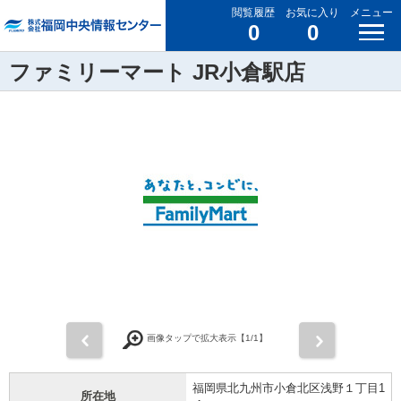
閲覧履歴
お気に入り
メニュー
0
0
ファミリーマート JR小倉駅店
前
次
画像タップで拡大表示【
1
/1】
福岡県北九州市小倉北区浅野１丁目1
所在地