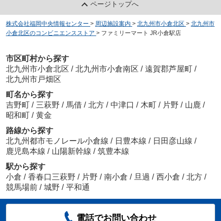
ページトップへ
株式会社福岡中央情報センター
>
周辺施設案内
>
北九州市小倉北区
>
北九州市
小倉北区のコンビニエンスストア
>
ファミリーマート JR小倉駅店
市区町村から探す
北九州市小倉北区
/
北九州市小倉南区
/
遠賀郡芦屋町
/
北九州市戸畑区
町名から探す
吉野町
/
三萩野
/
馬借
/
北方
/
中津口
/
木町
/
片野
/
山鹿
/
昭和町
/
黄金
路線から探す
北九州都市モノレール小倉線
/
日豊本線
/
日田彦山線
/
鹿児島本線
/
山陽新幹線
/
筑豊本線
駅から探す
小倉
/
香春口三萩野
/
片野
/
南小倉
/
旦過
/
西小倉
/
北方
/
競馬場前
/
城野
/
平和通
電話でお問い合わせ