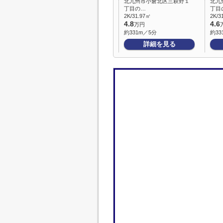
北九州市小倉北区三萩野１
北九
丁目の…
丁目
2K/31.97㎡
2K/3
4.8
4.6
万円
約331m／5分
約33
詳細を見る