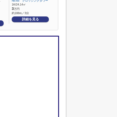
１
No.65 クロッシングタワー
1K/24.14㎡
3
万円
約188m／3分
詳細を見る