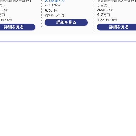
州市小倉北区三萩野１
木下鉱産ビル
北九州市小倉北区三萩野
の…
2K/31.97㎡
丁目の…
1.97㎡
4.5
2K/31.97㎡
万円
4.7
万円
万円
約331m／5分
1m／5分
約331m／5分
詳細を見る
詳細を見る
詳細を見る