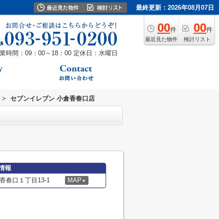
最終更新：2026年08月07日
00
00
件
件
最近見た物件
検討リスト
業時間：09：00～18：00
定休日：水曜日
>
セブンイレブン 小倉香春口店
情報
春口１丁目13-1
MAP
▼