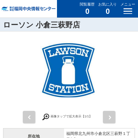
閲覧履歴
お気に入り
メニュー
0
0
ローソン 小倉三萩野店
前
次
画像タップで拡大表示【
1
/1】
福岡県北九州市小倉北区三萩野１丁
所在地