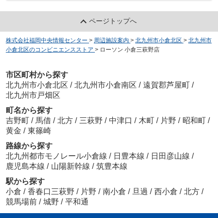
ページトップへ
株式会社福岡中央情報センター
>
周辺施設案内
>
北九州市小倉北区
>
北九州市
小倉北区のコンビニエンスストア
>
ローソン 小倉三萩野店
市区町村から探す
北九州市小倉北区
/
北九州市小倉南区
/
遠賀郡芦屋町
/
北九州市戸畑区
町名から探す
吉野町
/
馬借
/
北方
/
三萩野
/
中津口
/
木町
/
片野
/
昭和町
/
黄金
/
東篠崎
路線から探す
北九州都市モノレール小倉線
/
日豊本線
/
日田彦山線
/
鹿児島本線
/
山陽新幹線
/
筑豊本線
駅から探す
小倉
/
香春口三萩野
/
片野
/
南小倉
/
旦過
/
西小倉
/
北方
/
競馬場前
/
城野
/
平和通