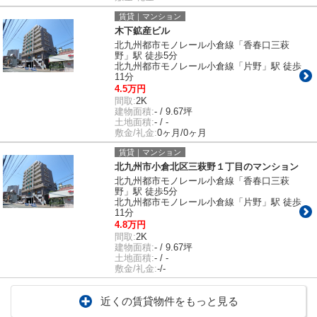
賃貸｜マンション
木下鉱産ビル
北九州都市モノレール小倉線「香春口三萩
野」駅 徒歩5分
北九州都市モノレール小倉線「片野」駅 徒歩
11分
4.5万円
間取:
2K
建物面積:
- / 9.67坪
土地面積:
- / -
敷金/礼金:
0ヶ月/0ヶ月
賃貸｜マンション
北九州市小倉北区三萩野１丁目のマンション
北九州都市モノレール小倉線「香春口三萩
野」駅 徒歩5分
北九州都市モノレール小倉線「片野」駅 徒歩
11分
4.8万円
間取:
2K
建物面積:
- / 9.67坪
土地面積:
- / -
敷金/礼金:
-/-
近くの賃貸物件をもっと見る