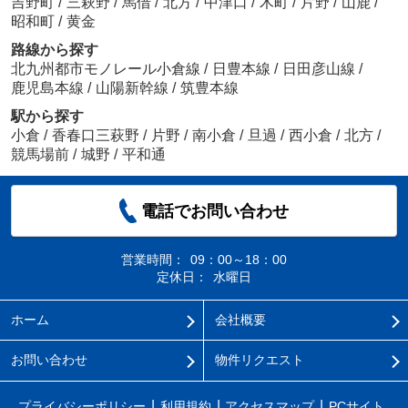
吉野町
/
三萩野
/
馬借
/
北方
/
中津口
/
木町
/
片野
/
山鹿
/
昭和町
/
黄金
路線から探す
北九州都市モノレール小倉線
/
日豊本線
/
日田彦山線
/
鹿児島本線
/
山陽新幹線
/
筑豊本線
駅から探す
小倉
/
香春口三萩野
/
片野
/
南小倉
/
旦過
/
西小倉
/
北方
/
競馬場前
/
城野
/
平和通
電話でお問い合わせ
営業時間：
09：00～18：00
定休日：
水曜日
ホーム
会社概要
お問い合わせ
物件リクエスト
プライバシーポリシー
利用規約
アクセスマップ
PCサイト