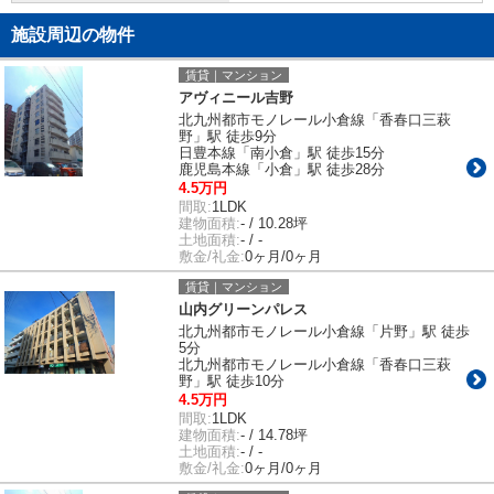
施設周辺の物件
賃貸｜マンション
アヴィニール吉野
北九州都市モノレール小倉線「香春口三萩
野」駅 徒歩9分
日豊本線「南小倉」駅 徒歩15分
鹿児島本線「小倉」駅 徒歩28分
4.5万円
間取:
1LDK
建物面積:
- / 10.28坪
土地面積:
- / -
敷金/礼金:
0ヶ月/0ヶ月
賃貸｜マンション
山内グリーンパレス
北九州都市モノレール小倉線「片野」駅 徒歩
5分
北九州都市モノレール小倉線「香春口三萩
野」駅 徒歩10分
4.5万円
間取:
1LDK
建物面積:
- / 14.78坪
土地面積:
- / -
敷金/礼金:
0ヶ月/0ヶ月