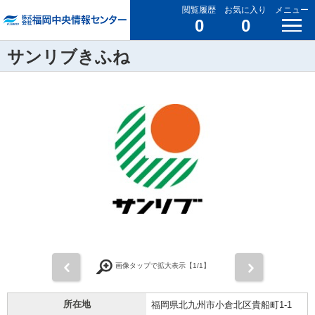
閲覧履歴
お気に入り
メニュー
0
0
サンリブきふね
前
次
画像タップで拡大表示【
1
/1】
所在地
福岡県北九州市小倉北区貴船町1-1