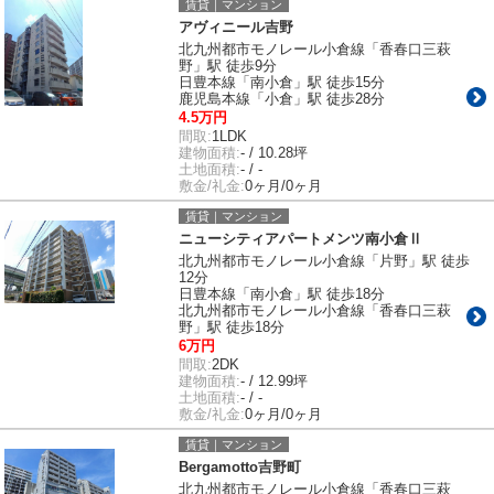
賃貸｜マンション
アヴィニール吉野
北九州都市モノレール小倉線「香春口三萩
野」駅 徒歩9分
日豊本線「南小倉」駅 徒歩15分
鹿児島本線「小倉」駅 徒歩28分
4.5万円
間取:
1LDK
建物面積:
- / 10.28坪
土地面積:
- / -
敷金/礼金:
0ヶ月/0ヶ月
賃貸｜マンション
ニューシティアパートメンツ南小倉Ⅱ
北九州都市モノレール小倉線「片野」駅 徒歩
12分
日豊本線「南小倉」駅 徒歩18分
北九州都市モノレール小倉線「香春口三萩
野」駅 徒歩18分
6万円
間取:
2DK
建物面積:
- / 12.99坪
土地面積:
- / -
敷金/礼金:
0ヶ月/0ヶ月
賃貸｜マンション
Bergamotto吉野町
北九州都市モノレール小倉線「香春口三萩