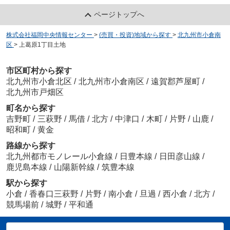
ページトップへ
株式会社福岡中央情報センター
>
(売買・投資)地域から探す
>
北九州市小倉南
区
>
上葛原1丁目土地
市区町村から探す
北九州市小倉北区
/
北九州市小倉南区
/
遠賀郡芦屋町
/
北九州市戸畑区
町名から探す
吉野町
/
三萩野
/
馬借
/
北方
/
中津口
/
木町
/
片野
/
山鹿
/
昭和町
/
黄金
路線から探す
北九州都市モノレール小倉線
/
日豊本線
/
日田彦山線
/
鹿児島本線
/
山陽新幹線
/
筑豊本線
駅から探す
小倉
/
香春口三萩野
/
片野
/
南小倉
/
旦過
/
西小倉
/
北方
/
競馬場前
/
城野
/
平和通