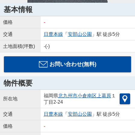
基本情報
価格
-
交通
日豊本線
「
安部山公園
」駅 徒歩5分
土地面積(坪数)
-(-)
お問い合わせ(無料)
物件概要
福岡県
北九州市小倉南区
上葛原
１
所在地
丁目2-24
交通
日豊本線
「
安部山公園
」駅 徒歩5分
価格
-