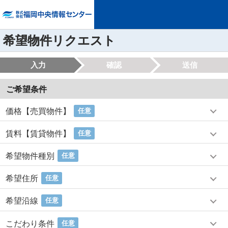
希望物件リクエスト
入力
確認
送信
ご希望条件
価格【売買物件】
任意
賃料【賃貸物件】
任意
希望物件種別
任意
希望住所
任意
希望沿線
任意
こだわり条件
任意