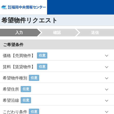
希望物件リクエスト
入力
確認
送信
ご希望条件
価格【売買物件】
任意
賃料【賃貸物件】
任意
希望物件種別
任意
希望住所
任意
希望沿線
任意
こだわり条件
任意